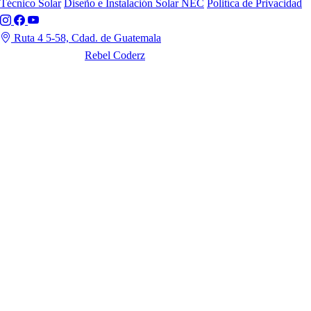
Técnico Solar
Diseño e Instalación Solar NEC
Politíca de Privacidad
Ruta 4 5-58, Cdad. de Guatemala
© 2022 Hecha por
Rebel Coderz
. Todos los Derechos Reservados.